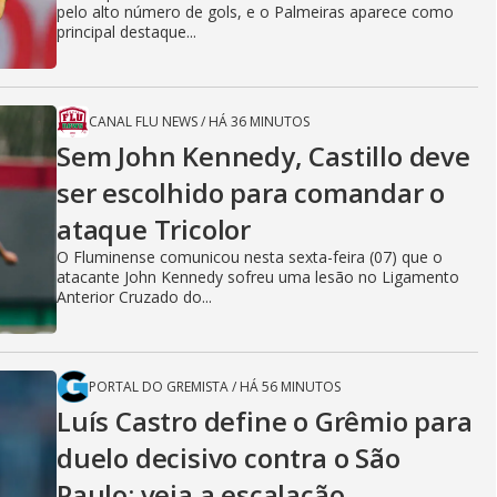
pelo alto número de gols, e o Palmeiras aparece como
principal destaque...
CANAL FLU NEWS
/
HÁ 36 MINUTOS
Sem John Kennedy, Castillo deve
ser escolhido para comandar o
ataque Tricolor
O Fluminense comunicou nesta sexta-feira (07) que o
atacante John Kennedy sofreu uma lesão no Ligamento
Anterior Cruzado do...
PORTAL DO GREMISTA
/
HÁ 56 MINUTOS
Luís Castro define o Grêmio para
duelo decisivo contra o São
Paulo; veja a escalação