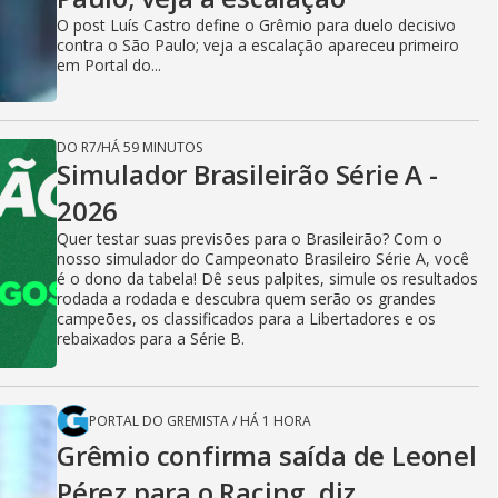
O post Luís Castro define o Grêmio para duelo decisivo
contra o São Paulo; veja a escalação apareceu primeiro
em Portal do...
DO R7
/
HÁ 59 MINUTOS
Simulador Brasileirão Série A -
2026
Quer testar suas previsões para o Brasileirão? Com o
nosso simulador do Campeonato Brasileiro Série A, você
é o dono da tabela! Dê seus palpites, simule os resultados
rodada a rodada e descubra quem serão os grandes
campeões, os classificados para a Libertadores e os
rebaixados para a Série B.
PORTAL DO GREMISTA
/
HÁ 1 HORA
Grêmio confirma saída de Leonel
Pérez para o Racing, diz