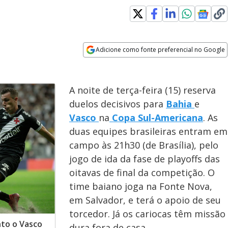
Adicione como fonte preferencial no Google
Opens in new window
A noite de terça-feira (15) reserva
duelos decisivos para
Bahia
e
Vasco
na
Copa Sul-Americana
. As
duas equipes brasileiras entram em
campo às 21h30 (de Brasília), pelo
jogo de ida da fase de playoffs das
oitavas de final da competição. O
time baiano joga na Fonte Nova,
em Salvador, e terá o apoio de seu
torcedor. Já os cariocas têm missão
nto o Vasco
dura fora de casa.