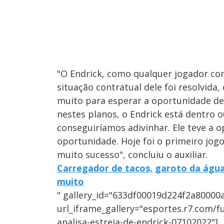
"O Endrick, como qualquer jogador com 
situação contratual dele foi resolvida
muito para esperar a oportunidade del
nestes planos, o Endrick está dentro o
conseguiríamos adivinhar. Ele teve a 
oportunidade. Hoje foi o primeiro jog
muito sucesso", concluiu o auxiliar.
Carregador de tacos, garoto da água
muito
" gallery_id="633df00019d224f2a80000
url_iframe_gallery="esportes.r7.com/fu
analisa-estreia-de-endrick-07102022"]