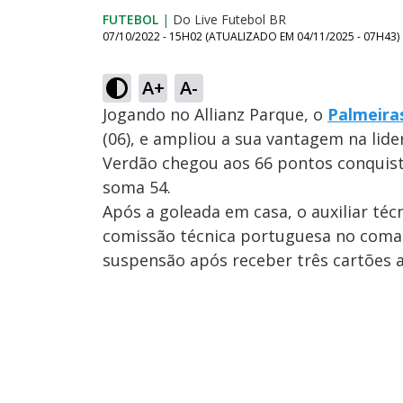
FUTEBOL
|
Do Live Futebol BR
07/10/2022 - 15H02
(ATUALIZADO EM
04/11/2025 - 07H43
)
A+
A-
Jogando no Allianz Parque, o
Palmeiras
(06), e ampliou a sua vantagem na lid
Verdão chegou aos 66 pontos conquista
soma 54.
Após a goleada em casa, o auxiliar téc
comissão técnica portuguesa no coman
suspensão após receber três cartões 