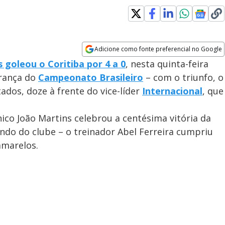
Adicione como fonte preferencial no Google
Opens in new window
 goleou o Coritiba por 4 a 0
, nesta quinta-feira
erança do
Campeonato Brasileiro
– com o triunfo, o
dos, doze à frente do vice-líder
Internacional
, que
nico João Martins celebrou a centésima vitória da
do do clube – o treinador Abel Ferreira cumpriu
amarelos.