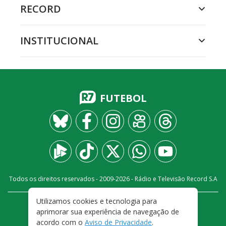
RECORD
INSTITUCIONAL
FUTEBOL
Todos os direitos reservados - 2009-
2026
- Rádio e Televisão Record S.A
Utilizamos cookies e tecnologia para
CARREIRA
FALE CONOSCO
PRIVACIDADE
aprimorar sua experiência de navegação de
TERMOS E CONDIÇÕES DE USO
acordo com o
Aviso de Privacidade
.