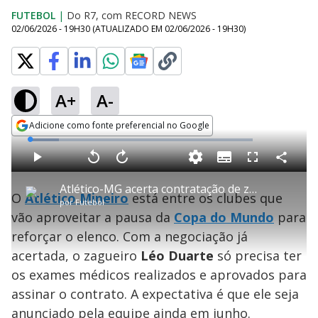
FUTEBOL
|
Do R7, com RECORD NEWS
02/06/2026 - 19H30
(ATUALIZADO EM
02/06/2026 - 19H30
)
A+
A-
Adicione como fonte preferencial no Google
Opens in new window
L
o
a
S
d
u
C
P
V
A
P
F
e
b
o
l
o
v
u
d
t
m
a
l
a
l
:
Atlético-MG acerta contratação de zagueiro Léo Duarte
i
p
y
t
n
l
1
O
Atlético Mineiro
está entre os clubes que
t
a
a
ç
s
2
por
Futebol
l
r
r
a
c
.
e
t
1
r
l
r
9
vão aproveitar a pausa da
Copa do Mundo
para
s
i
0
1
e
8
l
s
0
e
%
h
reforçar o elenco. Com a negociação já
e
s
n
a
g
e
r
u
g
acertada, o zagueiro
Léo Duarte
só precisa ter
n
u
a
d
n
o
d
os exames médicos realizados e aprovados para
s
o
s
assinar o contrato. A expectativa é que ele seja
anunciado pela equipe ainda em junho.