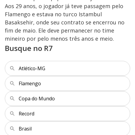
y
Aos 29 anos, o jogador já teve passagem pelo
M
V
u
d
Flamengo e estava no turco Istambul
o
Basaksehir, onde seu contrato se encerrou no
i
fim de maio. Ele deve permanecer no time
mineiro por pelo menos três anos e meio.
Busque no R7
d
e
Atlético-MG
o
Flamengo
Copa do Mundo
Record
Brasil