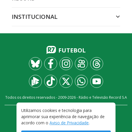
INSTITUCIONAL
FUTEBOL
Todos os direitos reservados - 2009-
2026
- Rádio e Televisão Record S.A
Utilizamos cookies e tecnologia para
CARREIRA
FALE CONOSCO
PRIVACIDADE
aprimorar sua experiência de navegação de
TERMOS E CONDIÇÕES DE USO
acordo com o
Aviso de Privacidade
.