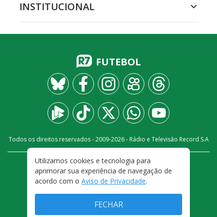
INSTITUCIONAL
FUTEBOL
Todos os direitos reservados - 2009-
2026
- Rádio e Televisão Record S.A
Utilizamos cookies e tecnologia para
CARREIRA
FALE CONOSCO
PRIVACIDADE
aprimorar sua experiência de navegação de
TERMOS E CONDIÇÕES DE USO
acordo com o
Aviso de Privacidade
.
FECHAR