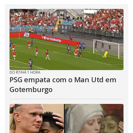
DO R7
/
HÁ 1 HORA
PSG empata com o Man Utd em
Gotemburgo