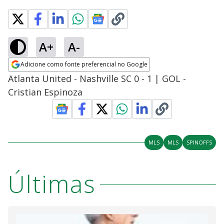
A+
A-
Adicione como fonte preferencial no Google
Opens in new window
Atlanta United - Nashville SC 0 - 1 | GOL -
Cristian Espinoza
MLS
MLS
SPINOFFS
Últimas