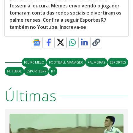
fossem à loucura. Memes envolvendo o jogador
tomaram conta das redes sociais e divertiram os
palmeirenses. Confira a seguir EsportesR7
também no Youtube. Inscreva-se
FELIPE MELO
FOOTBALL MANAGER
PALMEIRAS
ESPORTES
FUTEBOL
ESPORTESR7
R7
Últimas