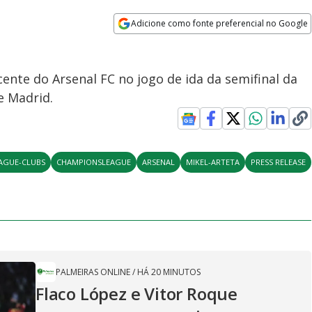
Adicione como fonte preferencial no Google
Opens in new window
ente do Arsenal FC no jogo de ida da semifinal da
e Madrid.
AGUE-CLUBS
CHAMPIONSLEAGUE
ARSENAL
MIKEL-ARTETA
PRESS RELEASE
PALMEIRAS ONLINE
/
HÁ 20 MINUTOS
Flaco López e Vitor Roque