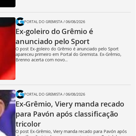
PORTAL DO GREMISTA
/
06/08/2026
Ex-goleiro do Grêmio é
anunciado pelo Sport
O post Ex-goleiro do Grêmio é anunciado pelo Sport
apareceu primeiro em Portal do Gremista. Ex-Grêmio,
Brenno acerta com novo...
PORTAL DO GREMISTA
/
06/08/2026
Ex-Grêmio, Viery manda recado
para Pavón após classificação
tricolor
O post Ex-Grêmio, Viery manda recado para Pavón após