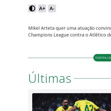
A+
A-
Mikel Arteta quer uma atuação convinc
Champions League contra o Atlético d
EUROPA-LE
Últimas