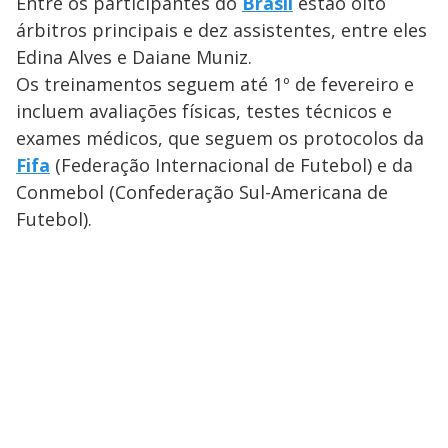
a
Entre os participantes do
Brasil
estão oito
s
o
s
árbitros principais e dez assistentes, entre eles
y
Edina Alves e Daiane Muniz.
Os treinamentos seguem até 1º de fevereiro e
M
V
u
d
incluem avaliações físicas, testes técnicos e
o
exames médicos, que seguem os protocolos da
i
Fifa
(Federação Internacional de Futebol) e da
Conmebol (Confederação Sul-Americana de
Futebol).
d
e
o