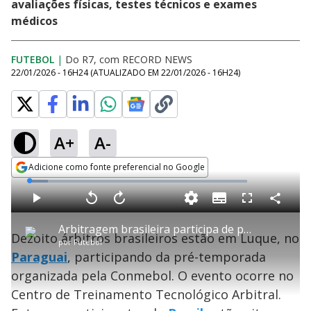
avaliações físicas, testes técnicos e exames
médicos
FUTEBOL
|
Do R7, com RECORD NEWS
22/01/2026 - 16H24
(ATUALIZADO EM
22/01/2026 - 16H24
)
A+
A-
Adicione como fonte preferencial no Google
Opens in new window
L
o
a
S
d
u
C
P
V
A
P
F
e
b
o
l
o
v
u
d
t
m
a
l
a
l
:
Arbitragem brasileira participa de pré-temporada no Paraguai
i
p
y
t
n
l
8
Dezoito árbitros brasileiros estão em Luque, no
t
a
a
ç
s
.
por
Futebol
l
r
r
a
c
4
e
t
1
r
l
r
7
Paraguai
, participando da pré-temporada
s
i
0
1
e
%
l
s
0
e
h
organizada pela Conmebol. O evento ocorre no
e
s
n
a
g
e
r
u
g
Centro de Treinamento Tecnológico Arbitral.
n
u
d
n
o
d