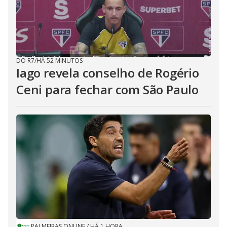
DO R7
/
HÁ 52 MINUTOS
Iago revela conselho de Rogério
Ceni para fechar com São Paulo
PALMEIRAS ONLINE
/
HÁ 1 HORA