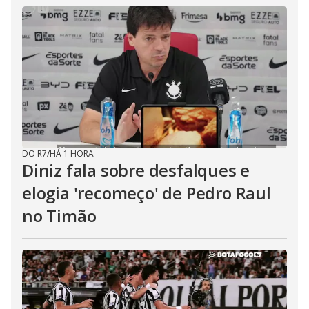
DO R7
/
HÁ 1 HORA
Diniz fala sobre desfalques e
elogia 'recomeço' de Pedro Raul
no Timão