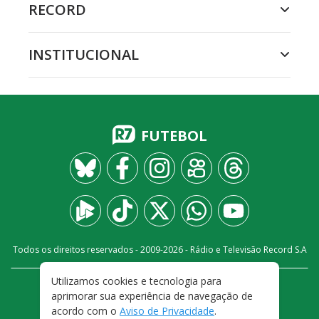
RECORD
INSTITUCIONAL
FUTEBOL
Todos os direitos reservados - 2009-
2026
- Rádio e Televisão Record S.A
Utilizamos cookies e tecnologia para
CARREIRA
FALE CONOSCO
PRIVACIDADE
aprimorar sua experiência de navegação de
TERMOS E CONDIÇÕES DE USO
acordo com o
Aviso de Privacidade
.