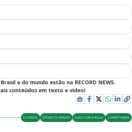
y
V
i
d
 do Brasil e do mundo estão na RECORD NEWS.
e
pais conteúdos em texto e vídeo!
o
FUTEBOL
ESTADOS UNIDOS
ELAS COM A BOLA
CORINTHIANS