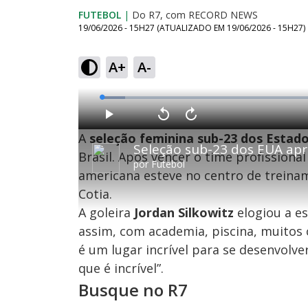
FUTEBOL
|
Do R7, com RECORD NEWS
19/06/2026 - 15H27
(ATUALIZADO EM
19/06/2026 - 15H27
)
A+
A-
L
o
a
d
P
V
A
e
l
o
v
d
A
seleção feminina sub-23 dos Estad
a
l
a
:
Seleção sub-23 dos EUA apr
y
t
n
5
a
ç
Brasil. Após vencer o time profissiona
.
r
a
1
por
Futebol
1
r
0
americana esteve no centro de treina
0
1
%
s
0
e
s
Cotia.
g
e
u
g
n
u
A goleira
Jordan Silkowitz
elogiou a es
d
n
o
d
assim, com academia, piscina, muitos 
s
o
s
é um lugar incrível para se desenvolve
que é incrível”.
Busque no R7
M
u
d
o