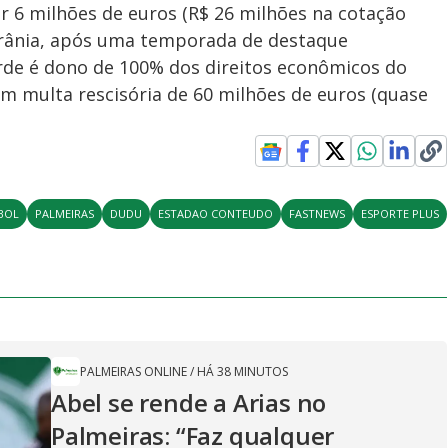
 6 milhões de euros (R$ 26 milhões na cotação
Ucrânia, após uma temporada de destaque
rde é dono de 100% dos direitos econômicos do
om multa rescisória de 60 milhões de euros (quase
BOL
PALMEIRAS
DUDU
ESTADAO CONTEUDO
FASTNEWS
ESPORTE PLUS
PALMEIRAS ONLINE
/
HÁ 38 MINUTOS
Abel se rende a Arias no
Palmeiras: “Faz qualquer