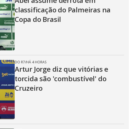
Abel assume derrota em
classificação do Palmeiras na
Copa do Brasil
DO R7
/
HÁ 4 HORAS
Artur Jorge diz que vitórias e
torcida são 'combustível' do
Cruzeiro