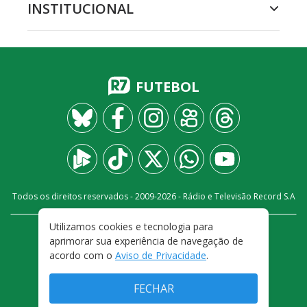
INSTITUCIONAL
FUTEBOL
Todos os direitos reservados - 2009-
2026
- Rádio e Televisão Record S.A
Utilizamos cookies e tecnologia para
CARREIRA
FALE CONOSCO
PRIVACIDADE
aprimorar sua experiência de navegação de
TERMOS E CONDIÇÕES DE USO
acordo com o
Aviso de Privacidade
.
FECHAR