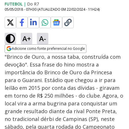
FUTEBOL
|
Do R7
05/05/2018 - 07H30
(ATUALIZADO EM
22/02/2024 - 11H24
)
A+
A-
Adicione como fonte preferencial no Google
Opens in new window
"Brinco de Ouro, a nossa taba, construída com
devoção". Essa frase do hino mostra a
importância do Brinco de Ouro da Princesa
para o Guarani. Estádio que chegou a ir para
leilão em 2015 por conta das dívidas - giravam
em torno de R$ 250 milhões - do clube. Agora, o
local vira a arma bugrina para conquistar um
grande resultado diante da rival Ponte Preta,
no tradicional dérbi de Campinas (SP), neste
sábado, pela quarta rodada do Campeonato