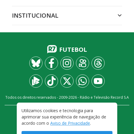
INSTITUCIONAL
FUTEBOL
Todos os direitos reservados - 2009-
2026
- Rádio e Televisão Record S.A
Utilizamos cookies e tecnologia para
CARREIRA
FALE CONOSCO
PRIVACIDADE
aprimorar sua experiência de navegação de
TERMOS E CONDIÇÕES DE USO
acordo com o
Aviso de Privacidade
.