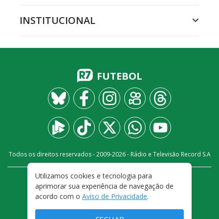
INSTITUCIONAL
FUTEBOL
Todos os direitos reservados - 2009-
2026
- Rádio e Televisão Record S.A
Utilizamos cookies e tecnologia para
CARREIRA
FALE CONOSCO
PRIVACIDADE
aprimorar sua experiência de navegação de
TERMOS E CONDIÇÕES DE USO
acordo com o
Aviso de Privacidade
.