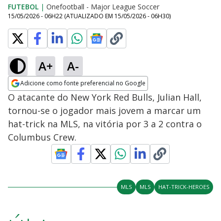
FUTEBOL
|
Onefootball - Major League Soccer
15/05/2026 - 06H22
(ATUALIZADO EM
15/05/2026 - 06H30
)
A+
A-
Adicione como fonte preferencial no Google
Opens in new window
O atacante do New York Red Bulls, Julian Hall,
tornou-se o jogador mais jovem a marcar um
hat-trick na MLS, na vitória por 3 a 2 contra o
Columbus Crew.
MLS
MLS
HAT-TRICK-HEROES