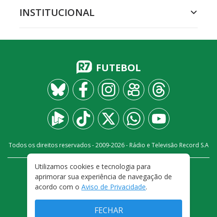
INSTITUCIONAL
FUTEBOL
Todos os direitos reservados - 2009-
2026
- Rádio e Televisão Record S.A
Utilizamos cookies e tecnologia para
CARREIRA
FALE CONOSCO
PRIVACIDADE
aprimorar sua experiência de navegação de
TERMOS E CONDIÇÕES DE USO
acordo com o
Aviso de Privacidade
.
FECHAR