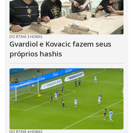
DO R7
/
HÁ 3 HORAS
Gvardiol e Kovacic fazem seus
próprios hashis
DO R7
/
HÁ 4 HORAS