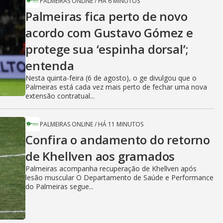
y
PALMEIRAS ONLINE
/
HÁ 6 MINUTOS
Palmeiras fica perto de novo
V
acordo com Gustavo Gómez e
protege sua ‘espinha dorsal’;
entenda
i
Nesta quinta-feira (6 de agosto), o ge divulgou que o
Palmeiras está cada vez mais perto de fechar uma nova
extensão contratual...
d
PALMEIRAS ONLINE
/
HÁ 11 MINUTOS
Confira o andamento do retorno
e
de Khellven aos gramados
Palmeiras acompanha recuperação de Khellven após
lesão muscular O Departamento de Saúde e Performance
do Palmeiras segue...
o