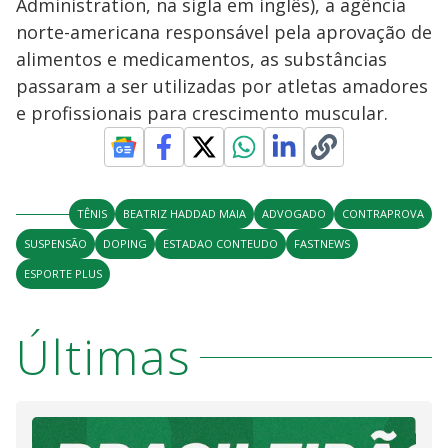
Administration, na sigla em inglês), a agência
norte-americana responsável pela aprovação de
alimentos e medicamentos, as substâncias
passaram a ser utilizadas por atletas amadores
e profissionais para crescimento muscular.
TÊNIS
BEATRIZ HADDAD MAIA
ADVOGADO
CONTRAPROVA
SUSPENSÃO
DOPING
ESTADAO CONTEUDO
FASTNEWS
ESPORTE PLUS
Últimas