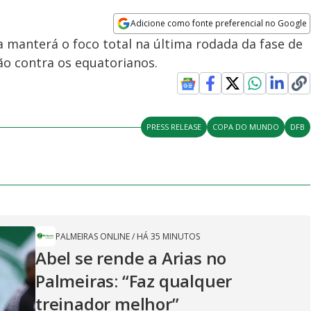
Adicione como fonte preferencial no Google
Opens in new window
 manterá o foco total na última rodada da fase de
ão contra os equatorianos.
PRESS RELEASE
COPA DO MUNDO
DFB
PALMEIRAS ONLINE
/
HÁ 35 MINUTOS
Abel se rende a Arias no
Palmeiras: “Faz qualquer
treinador melhor”