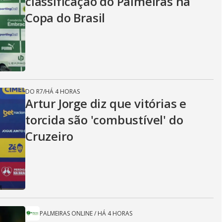
classificação do Palmeiras na
Copa do Brasil
DO R7
/
HÁ 4 HORAS
Artur Jorge diz que vitórias e
torcida são 'combustível' do
Cruzeiro
PALMEIRAS ONLINE
/
HÁ 4 HORAS