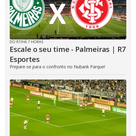
DO R7
/
HÁ 7 HORAS
Escale o seu time - Palmeiras | R7
Esportes
Prepare-se para o confronto no Nubank Parque!