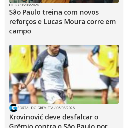
DO R7
/
06/08/2026
São Paulo treina com novos
reforços e Lucas Moura corre em
campo
PORTAL DO GREMISTA
/
06/08/2026
Krovinović deve desfalcar o
Grêmio contra o São Paulo por