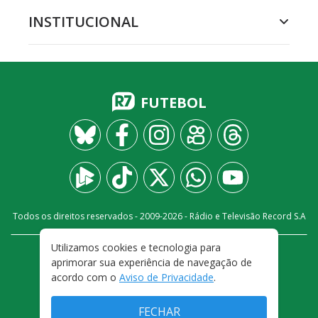
INSTITUCIONAL
FUTEBOL
Todos os direitos reservados - 2009-
2026
- Rádio e Televisão Record S.A
Utilizamos cookies e tecnologia para
CARREIRA
FALE CONOSCO
PRIVACIDADE
aprimorar sua experiência de navegação de
TERMOS E CONDIÇÕES DE USO
acordo com o
Aviso de Privacidade
.
FECHAR