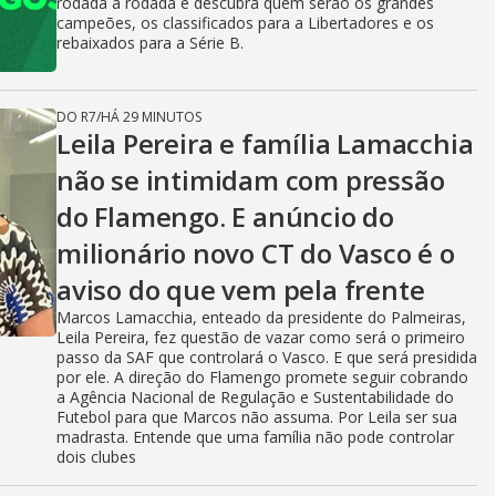
rodada a rodada e descubra quem serão os grandes
campeões, os classificados para a Libertadores e os
rebaixados para a Série B.
DO R7
/
HÁ 29 MINUTOS
Leila Pereira e família Lamacchia
não se intimidam com pressão
do Flamengo. E anúncio do
milionário novo CT do Vasco é o
aviso do que vem pela frente
Marcos Lamacchia, enteado da presidente do Palmeiras,
Leila Pereira, fez questão de vazar como será o primeiro
passo da SAF que controlará o Vasco. E que será presidida
por ele. A direção do Flamengo promete seguir cobrando
a Agência Nacional de Regulação e Sustentabilidade do
Futebol para que Marcos não assuma. Por Leila ser sua
madrasta. Entende que uma família não pode controlar
dois clubes