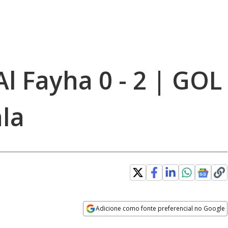
l Fayha 0 - 2 | GOL
ala
Adicione como fonte preferencial no Google
Opens in new window