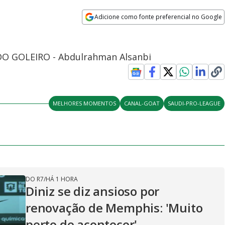
Adicione como fonte preferencial no Google
Opens in new window
A DO GOLEIRO - Abdulrahman Alsanbi
MELHORES MOMENTOS
CANAL-GOAT
SAUDI-PRO-LEAGUE
DO R7
/
HÁ 1 HORA
Diniz se diz ansioso por
renovação de Memphis: 'Muito
perto de acontecer'