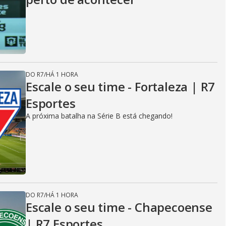
DO R7
/
HÁ 1 HORA
Escale o seu time - Fortaleza | R7
Esportes
A próxima batalha na Série B está chegando!
DO R7
/
HÁ 1 HORA
Escale o seu time - Chapecoense
| R7 Esportes