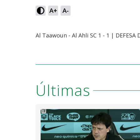
A+
A-
Al Taawoun - Al Ahli SC 1 - 1 | DEFES
Últimas