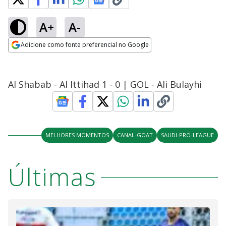
A+
A-
Adicione como fonte preferencial no Google
Opens in new window
Al Shabab - Al Ittihad 1 - 0 | GOL - Ali Bulayhi
MELHORES MOMENTOS
CANAL-GOAT
SAUDI-PRO-LEAGUE
Últimas