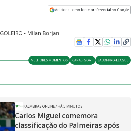
Adicione como fonte preferencial no Google
Opens in new window
 GOLEIRO - Milan Borjan
MELHORES MOMENTOS
CANAL-GOAT
SAUDI-PRO-LEAGUE
PALMEIRAS ONLINE
/
HÁ 5 MINUTOS
Carlos Miguel comemora
classificação do Palmeiras após