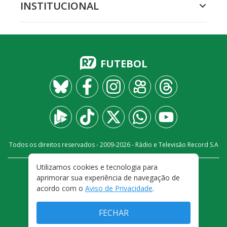
INSTITUCIONAL
FUTEBOL
Todos os direitos reservados - 2009-
2026
- Rádio e Televisão Record S.A
Utilizamos cookies e tecnologia para
CARREIRA
FALE CONOSCO
PRIVACIDADE
aprimorar sua experiência de navegação de
TERMOS E CONDIÇÕES DE USO
acordo com o
Aviso de Privacidade
.
FECHAR