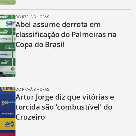
DO R7
/
HÁ 3 HORAS
Abel assume derrota em
classificação do Palmeiras na
Copa do Brasil
DO R7
/
HÁ 3 HORAS
Artur Jorge diz que vitórias e
torcida são 'combustível' do
Cruzeiro