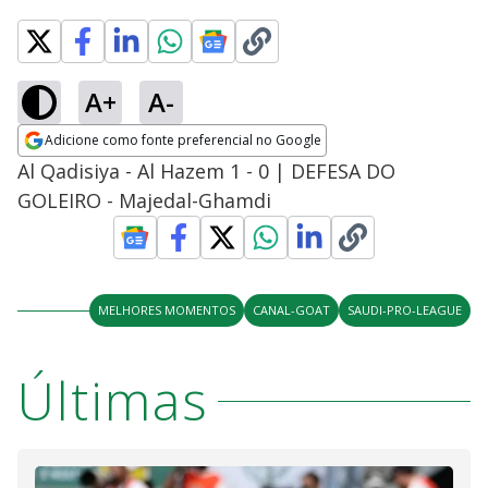
A+
A-
Adicione como fonte preferencial no Google
Opens in new window
Al Qadisiya - Al Hazem 1 - 0 | DEFESA DO
GOLEIRO - Majedal-Ghamdi
MELHORES MOMENTOS
CANAL-GOAT
SAUDI-PRO-LEAGUE
Últimas