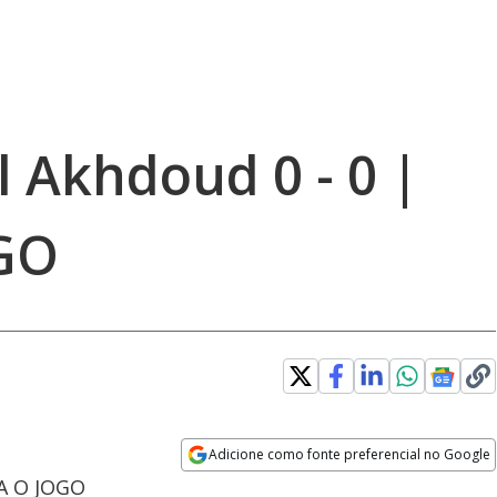
l Akhdoud 0 - 0 |
GO
Adicione como fonte preferencial no Google
Opens in new window
ÇA O JOGO