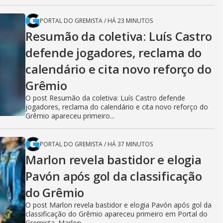
PORTAL DO GREMISTA
/
HÁ 23 MINUTOS
Resumão da coletiva: Luís Castro
defende jogadores, reclama do
calendário e cita novo reforço do
Grêmio
O post Resumão da coletiva: Luís Castro defende
jogadores, reclama do calendário e cita novo reforço do
Grêmio apareceu primeiro...
PORTAL DO GREMISTA
/
HÁ 37 MINUTOS
Marlon revela bastidor e elogia
Pavón após gol da classificação
do Grêmio
O post Marlon revela bastidor e elogia Pavón após gol da
classificação do Grêmio apareceu primeiro em Portal do
Gremista. Marlon...