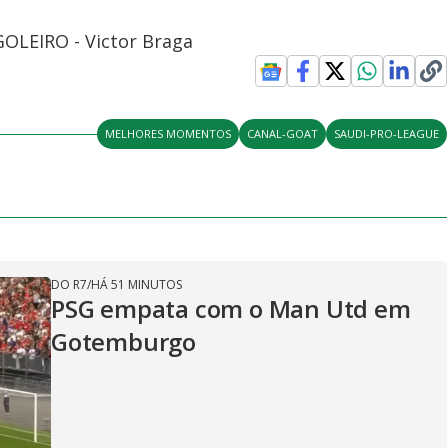
GOLEIRO - Victor Braga
MELHORES MOMENTOS
CANAL-GOAT
SAUDI-PRO-LEAGUE
DO R7
/
HÁ 51 MINUTOS
PSG empata com o Man Utd em
Gotemburgo