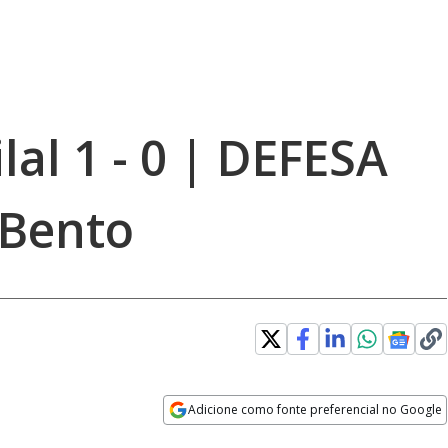
ilal 1 - 0 | DEFESA
 Bento
Adicione como fonte preferencial no Google
Opens in new window