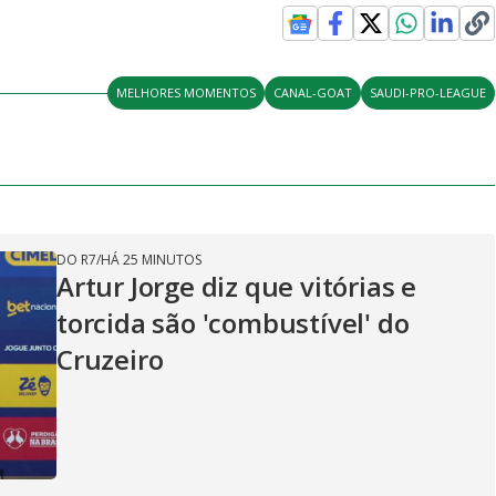
MELHORES MOMENTOS
CANAL-GOAT
SAUDI-PRO-LEAGUE
DO R7
/
HÁ 25 MINUTOS
Artur Jorge diz que vitórias e
torcida são 'combustível' do
Cruzeiro