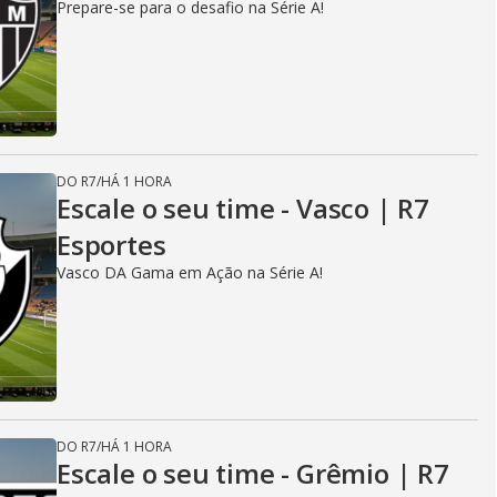
Prepare-se para o desafio na Série A!
DO R7
/
HÁ 1 HORA
Escale o seu time - Vasco | R7
Esportes
Vasco DA Gama em Ação na Série A!
DO R7
/
HÁ 1 HORA
Escale o seu time - Grêmio | R7