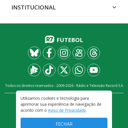
INSTITUCIONAL
FUTEBOL
Todos os direitos reservados - 2009-
2026
- Rádio e Televisão Record S.A
Utilizamos cookies e tecnologia para
CARREIRA
FALE CONOSCO
PRIVACIDADE
aprimorar sua experiência de navegação de
TERMOS E CONDIÇÕES DE USO
acordo com o
Aviso de Privacidade
.
FECHAR