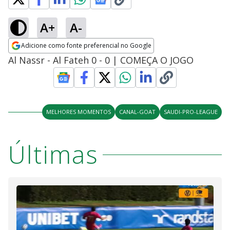
A+
A-
Adicione como fonte preferencial no Google
Opens in new window
Al Nassr - Al Fateh 0 - 0 | COMEÇA O JOGO
MELHORES MOMENTOS
CANAL-GOAT
SAUDI-PRO-LEAGUE
Últimas