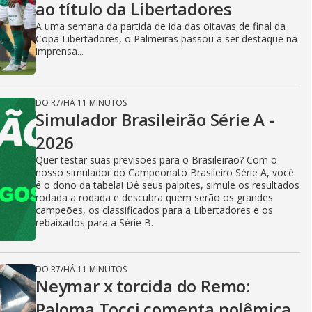
ao título da Libertadores
A uma semana da partida de ida das oitavas de final da
Copa Libertadores, o Palmeiras passou a ser destaque na
imprensa...
DO R7
/
HÁ 11 MINUTOS
Simulador Brasileirão Série A -
2026
Quer testar suas previsões para o Brasileirão? Com o
nosso simulador do Campeonato Brasileiro Série A, você
é o dono da tabela! Dê seus palpites, simule os resultados
rodada a rodada e descubra quem serão os grandes
campeões, os classificados para a Libertadores e os
rebaixados para a Série B.
DO R7
/
HÁ 11 MINUTOS
Neymar x torcida do Remo:
Paloma Tocci comenta polêmica