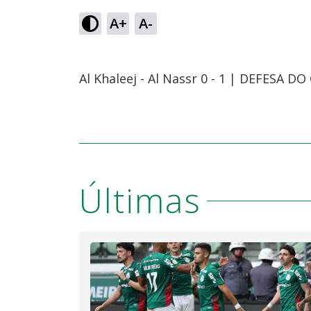
A+
A-
Al Khaleej - Al Nassr 0 - 1 | DEFESA D
Últimas