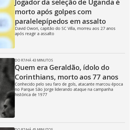
Jogador da seleção de Uganda é
morto após golpes com
paralelepípedos em assalto
David Owori, capitão do SC Villa, morreu aos 27 anos
após reagir a assalto
DO R7
/
HÁ 43 MINUTOS
Quem era Geraldão, ídolo do
Corinthians, morto aos 77 anos
Conhecido pelo seu faro de gols, atacante marcou época
no Parque São Jorge liderando ataque na campanha
histórica de 1977
DO R7
/
HÁ 45 MINUTOS