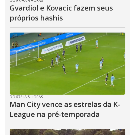
DO R7
/
HÁ 4 HORAS
Gvardiol e Kovacic fazem seus
próprios hashis
DO R7
/
HÁ 5 HORAS
Man City vence as estrelas da K-
League na pré-temporada