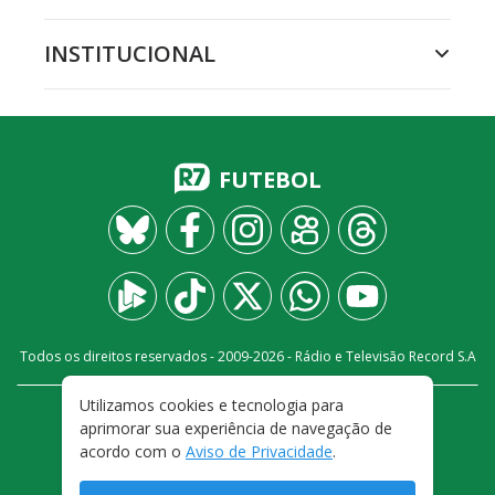
INSTITUCIONAL
FUTEBOL
Todos os direitos reservados - 2009-
2026
- Rádio e Televisão Record S.A
Utilizamos cookies e tecnologia para
CARREIRA
FALE CONOSCO
PRIVACIDADE
aprimorar sua experiência de navegação de
TERMOS E CONDIÇÕES DE USO
acordo com o
Aviso de Privacidade
.