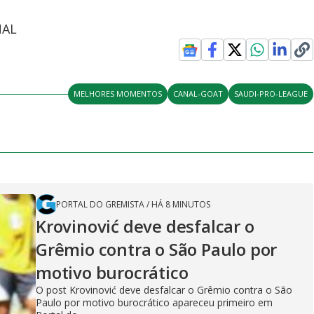
NAL
MELHORES MOMENTOS
CANAL-GOAT
SAUDI-PRO-LEAGUE
PORTAL DO GREMISTA
/
HÁ 8 MINUTOS
Krovinović deve desfalcar o
Grêmio contra o São Paulo por
motivo burocrático
O post Krovinović deve desfalcar o Grêmio contra o São
Paulo por motivo burocrático apareceu primeiro em