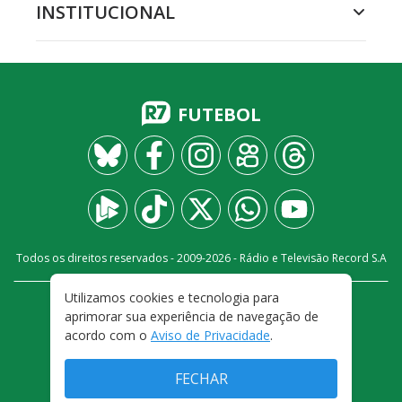
INSTITUCIONAL
FUTEBOL
Todos os direitos reservados - 2009-
2026
- Rádio e Televisão Record S.A
Utilizamos cookies e tecnologia para
CARREIRA
FALE CONOSCO
PRIVACIDADE
aprimorar sua experiência de navegação de
TERMOS E CONDIÇÕES DE USO
acordo com o
Aviso de Privacidade
.
FECHAR