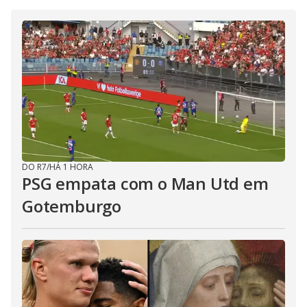
DO R7
/
HÁ 1 HORA
PSG empata com o Man Utd em
Gotemburgo