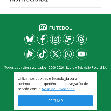
FUTEBOL
Todos os direitos reservados - 2009-
2026
- Rádio e Televisão Record S.A
Utilizamos cookies e tecnologia para
CARREIRA
FALE CONOSCO
PRIVACIDADE
aprimorar sua experiência de navegação de
TERMOS E CONDIÇÕES DE USO
acordo com o
Aviso de Privacidade
.
FECHAR