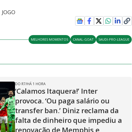
O JOGO
MELHORES MOMENTOS
CANAL-GOAT
SAUDI-PRO-LEAGUE
DO R7
/
HÁ 1 HORA
‘Calamos Itaquera!’ Inter
provoca. ‘Ou paga salário ou
transfer ban.’ Diniz reclama da
falta de dinheiro que impediu a
renovação de Memphis e