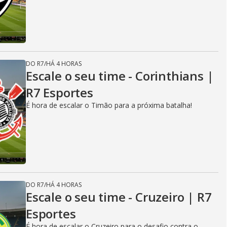
DO R7
/
HÁ 4 HORAS
Escale o seu time - Corinthians |
R7 Esportes
É hora de escalar o Timão para a próxima batalha!
DO R7
/
HÁ 4 HORAS
Escale o seu time - Cruzeiro | R7
Esportes
É hora de escalar o Cruzeiro para o desafio contra o