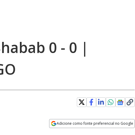
 Shabab 0 - 0 |
GO
Adicione como fonte preferencial no Google
Opens in new window