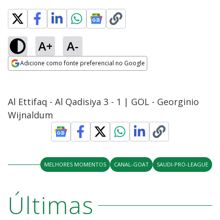
A+
A-
Adicione como fonte preferencial no Google
Opens in new window
Al Ettifaq - Al Qadisiya 3 - 1 | GOL - Georginio
Wijnaldum
MELHORES MOMENTOS
CANAL-GOAT
SAUDI-PRO-LEAGUE
Últimas