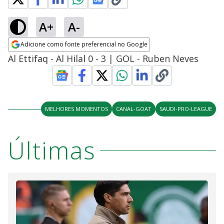
A+
A-
Adicione como fonte preferencial no Google
Opens in new window
Al Ettifaq - Al Hilal 0 - 3 | GOL - Ruben Neves
MELHORES MOMENTOS
CANAL-GOAT
SAUDI-PRO-LEAGUE
Últimas