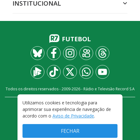
INSTITUCIONAL
FUTEBOL
Todos os direitos reservados - 2009-
2026
- Rádio e Televisão Record S.A
Utilizamos cookies e tecnologia para
CARREIRA
FALE CONOSCO
PRIVACIDADE
aprimorar sua experiência de navegação de
TERMOS E CONDIÇÕES DE USO
acordo com o
Aviso de Privacidade
.
FECHAR