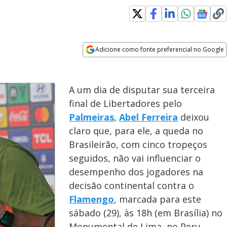
Adicione como fonte preferencial no Google
Opens in new window
A um dia de disputar sua terceira
final de Libertadores pelo
Palmeiras
,
Abel Ferreira
deixou
claro que, para ele, a queda no
Brasileirão, com cinco tropeços
seguidos, não vai influenciar o
desempenho dos jogadores na
decisão continental contra o
Flamengo
, marcada para este
sábado (29), às 18h (em Brasília) no
Monumental de Lima, no Peru.