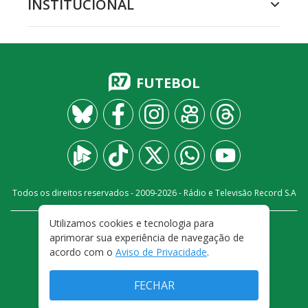
INSTITUCIONAL
FUTEBOL
Todos os direitos reservados - 2009-
2026
- Rádio e Televisão Record S.A
Utilizamos cookies e tecnologia para
CARREIRA
FALE CONOSCO
PRIVACIDADE
aprimorar sua experiência de navegação de
TERMOS E CONDIÇÕES DE USO
acordo com o
Aviso de Privacidade
.
FECHAR