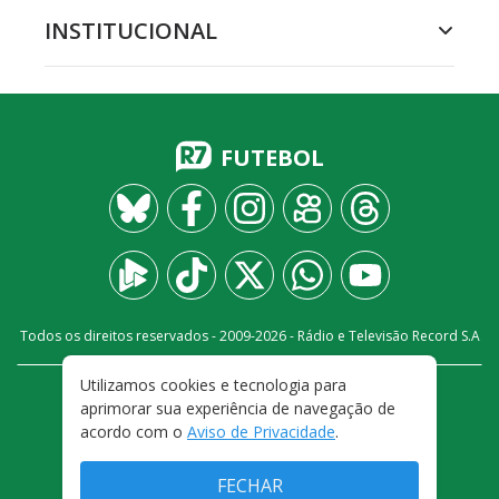
INSTITUCIONAL
FUTEBOL
Todos os direitos reservados - 2009-
2026
- Rádio e Televisão Record S.A
Utilizamos cookies e tecnologia para
CARREIRA
FALE CONOSCO
PRIVACIDADE
aprimorar sua experiência de navegação de
TERMOS E CONDIÇÕES DE USO
acordo com o
Aviso de Privacidade
.
FECHAR